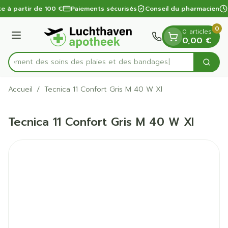
Diapositive 1 de 1
Aller au contenu
te à partir de 100 €
Paiements sécurisés
Conseil du pharmacien
0
0 articles
Menu
0,00 €
apidement des soins des plaies et des bandages
Cherc
Rechercher
Accueil
/
Tecnica 11 Confort Gris M 40 W Xl
Tecnica 11 Confort Gris M 40 W Xl