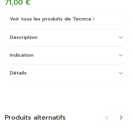
71,00 €
Voir tous les produits de Tecnica
Description
Indication
Détails
CNK
3541315
Fabricants
Bota
Produits alternatifs
Marques
Tecnica