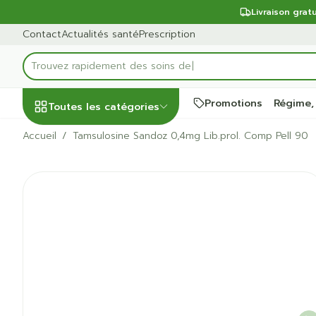
Aller au contenu
Diapositive 1 de 1
Livraison grat
Contact
Actualités santé
Prescription
Trouvez rapideme
Rechercher
Promotions
Régime,
Toutes les catégories
Accueil
/
Tamsulosine Sandoz 0,4mg Lib.prol. Comp Pell 90
Promotions
Tamsulosine Sandoz 0,4mg 
Beauté, soins et
Soins du cuir
Minceur
Grossesse
Mémoire
Aromathérap
Lentilles et l
Insectes
Système gast
hygiène
et des cheve
intestinal
Afficher le sous-menu pour l
Substituts de 
Lingerie de ma
Diffuseur
Produits pour l
Soins des piqû
Peignes - démê
Antiacides
d'insectes
Régime,
Sexualité
Réducteur d'ap
Allaitement
Huiles essentie
Lunettes
cheveux
alimentation &
Foie, vésicule b
Anti Insectes
Ventre plat
Soins du corp
Complexe - co
vitamines
Afficher le sous-menu pour l
Irritation du cu
pancréas
Pince tiques
cheveux abîm
Brûleurs de gr
Vitamines et 
Nausées vomi
Grossesse et
Jambes lourd
nutritionnels
Produits coiffa
Afficher plus
enfants
Laxatifs