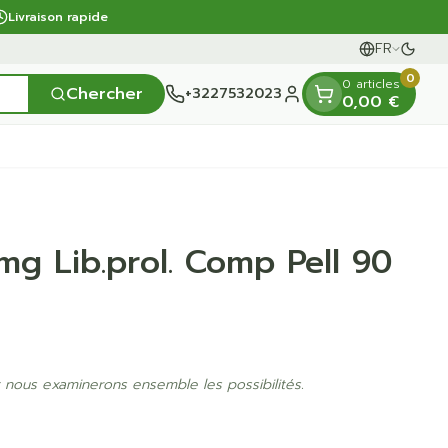
Livraison rapide
FR
Passe
Langues
0
0 articles
Chercher
+3227532023
0,00 €
Menu client
mg Lib.prol. Comp Pell 90
et
e
ntielles
ts
 fièvre
Mains
Nutrithérapie et bien-
Vue
Gemmothérapie
Incontinence
Chevaux
Minéraux, vitamines et
nts
être
toniques
es
orge
fants
Soins des mains
Alèses
Yeux
Minéraux
Bas de contention
 fièvre
 maternité
Hygiène des mains
Culottes d'incontinence
ns
Nez
Vitamines
giene
Manucure & pédicure
Protections
nts - détox
 nous examinerons ensemble les possibilités.
Gorge
et compléments
Slips absorbants
nés
Os, muscles et
s
anatomiques
articulations