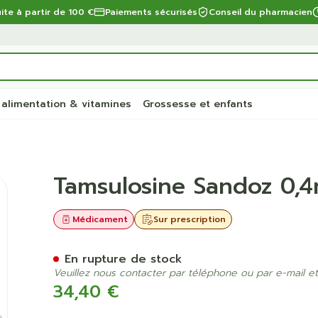
uite à partir de 100 €
Paiements sécurisés
Conseil du pharmacien
 alimentation & vitamines
Grossesse et enfants
Lib.prol. Comp Pell 90
Tamsulosine Sandoz 0,4
 chevelu
ie
unettes
ro-
Soins du corps
Alimentation
Bébés
Prostate
Fleurs de Bach
Bas, collants et
Alimentation animale
Toux
Lèvres
Vitamines 
Enfants
Ménopaus
Huiles esse
Lingerie
Supplémen
Douleur et
ux
chaussettes
compléme
a catégorie Beauté, soins et hygiène
alimentair
repas
ternité
entilles
res
Bain et douche
Thé, Tisane, Infusion
Sucettes et accessoires
Chien
Toux sèche
Hydratants
Poux
Soutiens-g
bébés - en
Médicament
Sur prescription
ler les
Bas
Ronflements
Muscles et
pétit
lles
Déodorants
Aliments pour bébés
Langes/couches
Chat
Toux grasse
Boutons de
Dents
Lingerie de
Vitamine A
articulatio
iliaire et
Collants
En rupture de stock
s
mbinaisons
Problèmes cutanés, peau
Alimentation de sport
Dents
Autres animaux
Mix toux sèche - toux
Soins et hy
a catégorie Régime, alimentation & vitamines
Anti-oxyda
ir chevelu -
Veuillez nous contacter par téléphone ou par e-mail et
Chaussettes
irritée
grasse
és
aisses
compléments
Alimentation spécifique
Alimentation - lait
Vitamines 
34,40 €
Acides ami
ssement
es
Piluliers
Piles
Épilation
Massage - inhalations
nutritionnel
nts - gel &
Afficher plus
Afficher plus
Calcium