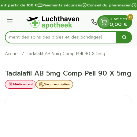
Diapositive 1 de 1
Aller au contenu
te à partir de 100 €
Paiements sécurisés
Conseil du pharmacien
0
0 articles
Menu
0,00 €
apidement des soins des plaies et des bandages
Cherc
Rechercher
Accueil
/
Tadalafil AB 5mg Comp Pell 90 X 5mg
Tadalafil AB 5mg Comp Pell 90 X 5mg
Médicament
Sur prescription