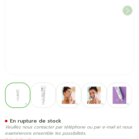
View larger image
View larger image
View larger image
View larger image
View la
Svr Filler Biotic 15ml
En rupture de stock
Veuillez nous contacter par téléphone ou par e-mail et nous
examinerons ensemble les possibilités.