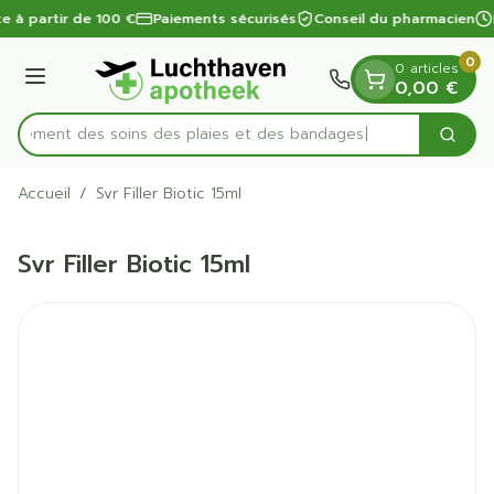
Diapositive 1 de 1
Aller au contenu
te à partir de 100 €
Paiements sécurisés
Conseil du pharmacien
0
0 articles
Menu
0,00 €
apidement des soins des plaies et des bandages
Cherc
Rechercher
Accueil
/
Svr Filler Biotic 15ml
Svr Filler Biotic 15ml