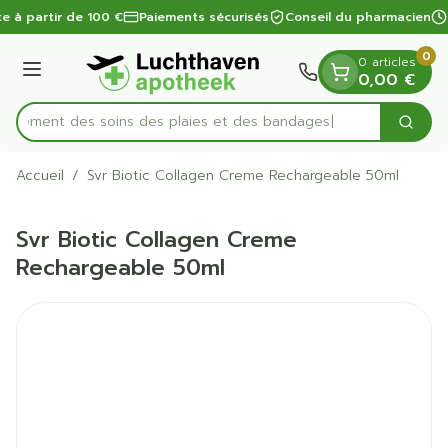
Diapositive 1 de 1
Aller au contenu
te à partir de 100 €
Paiements sécurisés
Conseil du pharmacien
0
0 articles
Menu
0,00 €
apidement des soins des plaies et des bandages
Cherc
Rechercher
Accueil
/
Svr Biotic Collagen Creme Rechargeable 50ml
Svr Biotic Collagen Creme
Rechargeable 50ml