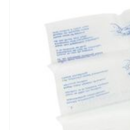
Cheveux
Piluliers et a
Soins du vis
Taches de pig
Peau sensible
irritée
Peau mixte
Peau terne
Afficher plus
Ronflement