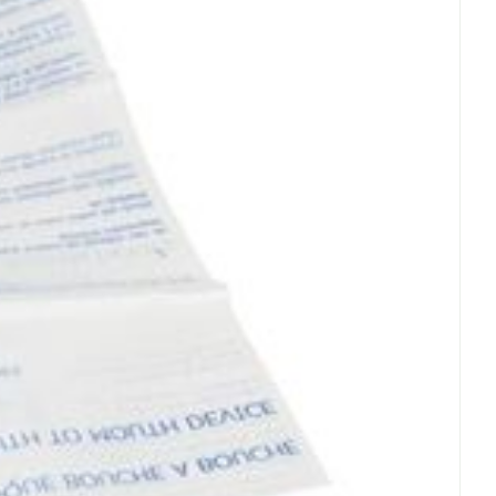
Eau micellaire
us
Yeux
us
Afficher plus
anti-insectes
Senteur
CBD