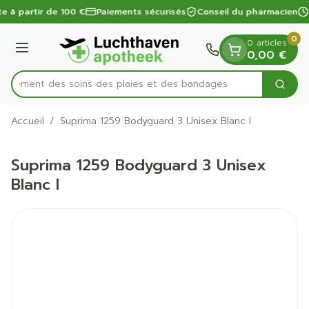
Diapositive 1 de 1
Aller au contenu
te à partir de 100 €
Paiements sécurisés
Conseil du pharmacien
0
0 articles
Menu
0,00 €
apidement des soins des plaies et des bandages
Cherc
Rechercher
Accueil
/
Suprima 1259 Bodyguard 3 Unisex Blanc l
Suprima 1259 Bodyguard 3 Unisex
Blanc l