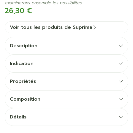
examinerons ensemble les possibilités.
26,30 €
Voir tous les produits de Suprima
Description
Indication
Propriétés
Poche de fixation pour lange
Fermeture
Composition
Coloris
Emballage
Détails
CNK
1689959