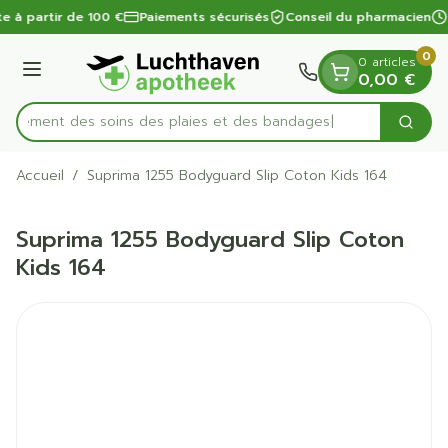
Diapositive 1 de 1
Aller au contenu
te à partir de 100 €
Paiements sécurisés
Conseil du pharmacien
0
0 articles
Menu
0,00 €
apidement des soins des plaies et des bandages
Cherc
Rechercher
Accueil
/
Suprima 1255 Bodyguard Slip Coton Kids 164
Suprima 1255 Bodyguard Slip Coton
Kids 164