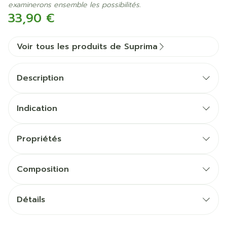
examinerons ensemble les possibilités.
33,90 €
Voir tous les produits de Suprima
Description
Indication
Propriétés
Poche de fixation pour lange
Fermeture
Composition
Coloris
Emballage
Détails
CNK
2499606