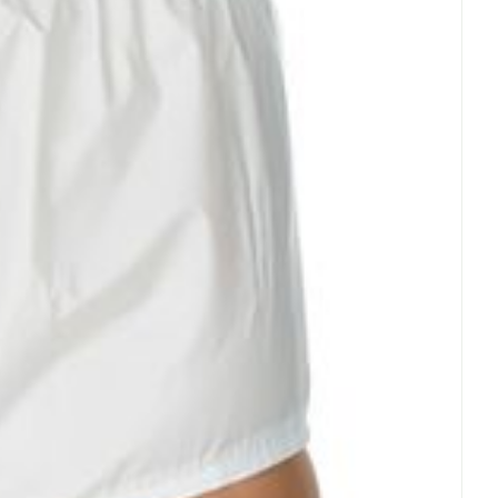
Eau micellaire
us
Yeux
us
Afficher plus
anti-insectes
Senteur
CBD