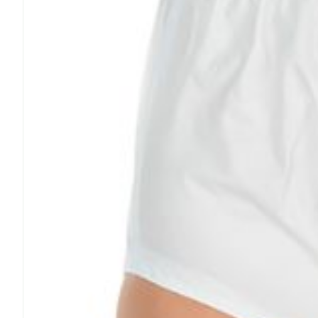
Cheveux
Piluliers et a
Soins du vis
Taches de pig
Peau sensible
irritée
Peau mixte
Peau terne
Afficher plus
Ronflement