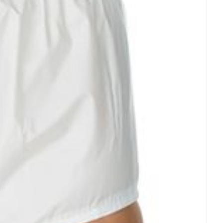
Eau micellaire
us
Yeux
us
Afficher plus
anti-insectes
Senteur
CBD