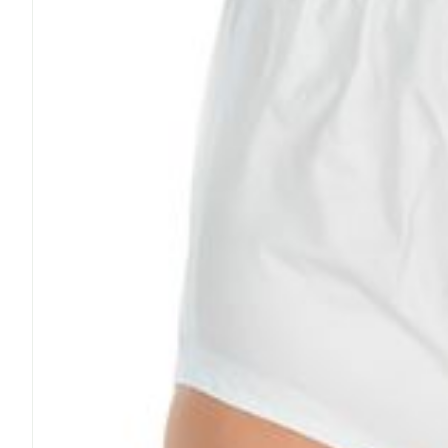
Cheveux
Piluliers et a
Soins du vis
Taches de pig
Peau sensible
irritée
Peau mixte
Peau terne
Afficher plus
Ronflement