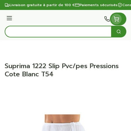
Aller au contenu
Livraison gratuite à partir de 100 €
Paiements sécurisés
Cons
Menu
Cherc
Rechercher
Suprima 1222 Slip Pvc/pes Pressions
Cote Blanc T54