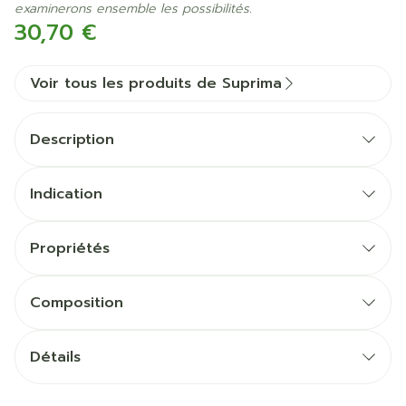
examinerons ensemble les possibilités.
30,70 €
Voir tous les produits de Suprima
Description
Indication
Propriétés
Elastique doux et large à la taille et aux cuisses
Idéal comme protection en portant des langes
Composition
Coutures latérales soudées
Fermeture
Détails
Coloris
Emballage
CNK
2497485