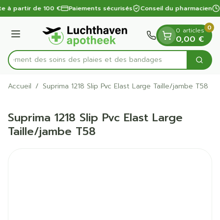
Diapositive 1 de 1
Aller au contenu
te à partir de 100 €
Paiements sécurisés
Conseil du pharmacien
0
0 articles
Menu
0,00 €
apidement des soins des plaies et des bandages
Cherc
Rechercher
Accueil
/
Suprima 1218 Slip Pvc Elast Large Taille/jambe T58
Suprima 1218 Slip Pvc Elast Large
Taille/jambe T58