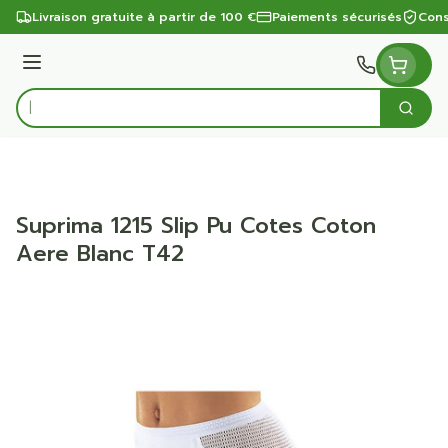
Aller au contenu
Livraison gratuite à partir de 100 €
Paiements sécurisés
Cons
Menu
Cherc
Rechercher
Suprima 1215 Slip Pu Cotes Coton
Aere Blanc T42