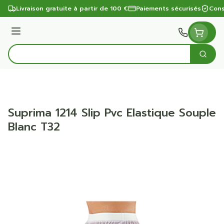
Aller au contenu
Livraison gratuite à partir de 100 €
Paiements sécurisés
Cons
Menu
Cherc
Rechercher
Suprima 1214 Slip Pvc Elastique Souple
Blanc T32