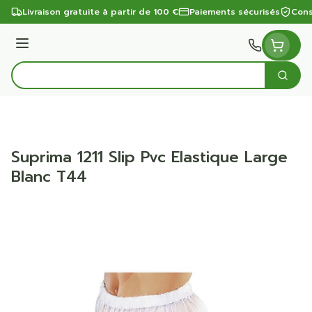
Aller au contenu
Livraison gratuite à partir de 100 €
Paiements sécurisés
Cons
Menu
Cherc
Rechercher
Suprima 1211 Slip Pvc Elastique Large
Blanc T44