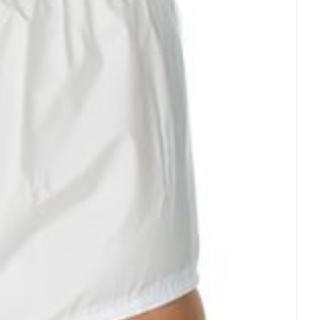
Eau micellaire
us
Yeux
us
Afficher plus
anti-insectes
Senteur
CBD