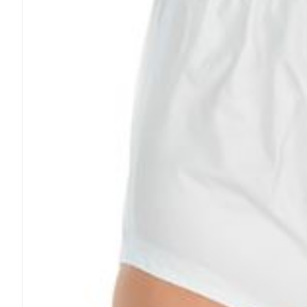
Cheveux
Piluliers et a
Soins du vis
Taches de pig
Peau sensible
irritée
Peau mixte
Peau terne
Afficher plus
Ronflement