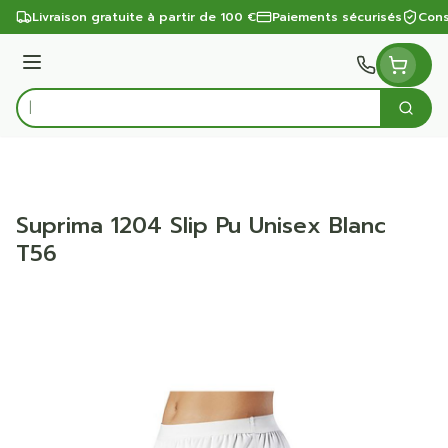
Aller au contenu
Livraison gratuite à partir de 100 €
Paiements sécurisés
Cons
Menu
Cherc
Rechercher
Suprima 1204 Slip Pu Unisex Blanc
T56