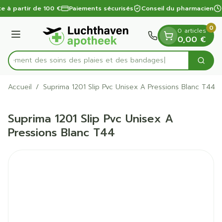
Diapositive 1 de 1
Aller au contenu
te à partir de 100 €
Paiements sécurisés
Conseil du pharmacien
0
0 articles
Menu
0,00 €
apidement des soins des plaies et des bandages
Cherc
Rechercher
Accueil
/
Suprima 1201 Slip Pvc Unisex A Pressions Blanc T44
Suprima 1201 Slip Pvc Unisex A
Pressions Blanc T44