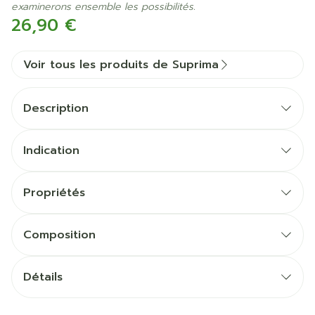
examinerons ensemble les possibilités.
26,90 €
Voir tous les produits de Suprima
Description
Indication
Propriétés
facile à enfiler et à défaire
Composition
raccourcit le temps des soins
Fermeture
Détails
Coloris
Emballage
CNK
0311241