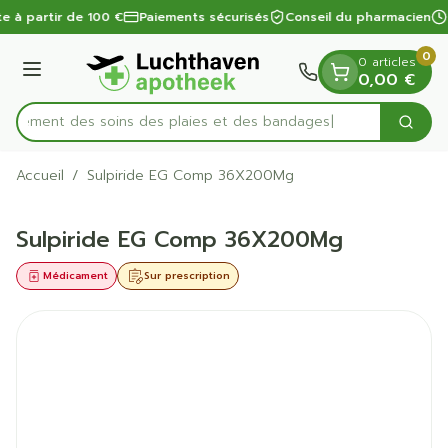
Diapositive 1 de 1
Aller au contenu
te à partir de 100 €
Paiements sécurisés
Conseil du pharmacien
0
0 articles
Menu
0,00 €
apidement des soins des plaies et des bandages
Cherc
Rechercher
Accueil
/
Sulpiride EG Comp 36X200Mg
Sulpiride EG Comp 36X200Mg
Médicament
Sur prescription