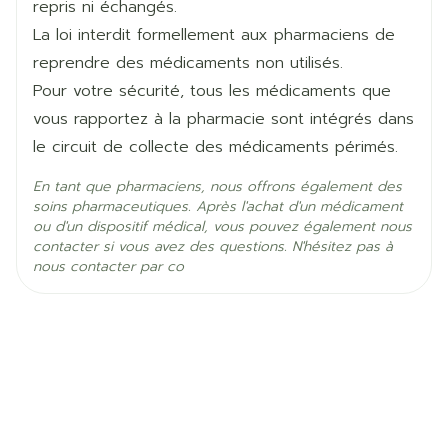
repris ni échangés.
Ingrédients
La loi interdit formellement aux pharmaciens de
sulpiride
Actifs
reprendre des médicaments non utilisés.
Pour votre sécurité, tous les médicaments que
Température ambiante (15°C -
vous rapportez à la pharmacie sont intégrés dans
Préservation
25°C)
le circuit de collecte des médicaments périmés.
En tant que pharmaciens, nous offrons également des
soins pharmaceutiques. Après l'achat d'un médicament
ou d'un dispositif médical, vous pouvez également nous
contacter si vous avez des questions. N'hésitez pas à
nous contacter par co