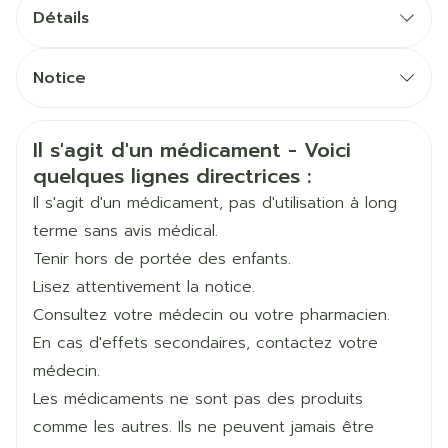
150 à 300 mg par jour
Détails
200 à 600 mg par jour
CNK
2074987
Notice
600 à 1600 mg par jour
Français
Eurogenerics (EG) Generics &
Allemand
Néerlandais
Fabricants
Consumer
Informations sur la sécurité
Il s'agit d'un médicament - Voici
Répartir les doses en trois prises au cours de la
quelques lignes directrices :
journée
Marques
Eurogenerics (EG)
Il s'agit d'un médicament, pas d'utilisation à long
terme sans avis médical.
Largeur
41 mm
Certains médicaments utilisés dans le traitement
Tenir hors de portée des enfants.
des ulcères gastro-intestinaux: prenez Sulpiride
Lisez attentivement la notice.
EG au moins 2 heures avant de prendre ces
Longueur
85 mm
médicaments.
Consultez votre médecin ou votre pharmacien.
Médicaments abaissant la tension artérielle.
En cas d'effets secondaires, contactez votre
Profondeur
41 mm
Sulpiride EG renforce l'effet de ces médicaments.
médecin.
Certains médicaments qui peuvent provoquer un
Les médicaments ne sont pas des produits
trouble du rythme cardiaque grave. L'association
Quantité Du
36
de ces médicaments et de Sulpiride EG peut
comme les autres. Ils ne peuvent jamais être
Paquet
augmenter ce risque.