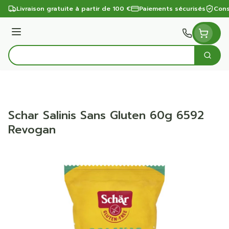
Aller au contenu
Livraison gratuite à partir de 100 €
Paiements sécurisés
Cons
Menu
Cherc
Rechercher
Schar Salinis Sans Gluten 60g 6592
Revogan