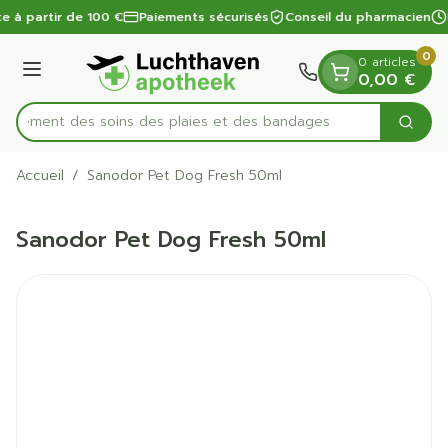
Diapositive 1 de 1
Aller au contenu
te à partir de 100 €
Paiements sécurisés
Conseil du pharmacien
0
0 articles
Menu
0,00 €
apidement des soins des plaies et des bandages
Cherc
Rechercher
Accueil
/
Sanodor Pet Dog Fresh 50ml
Sanodor Pet Dog Fresh 50ml