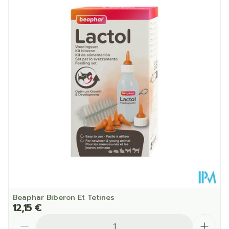
Profondeur
150 mm
Quantité Du
50
Paquet
Température ambiante (15°C -
Préservation
25°C)
Beaphar Biberon Et Tetines
12,15 €
Quantité