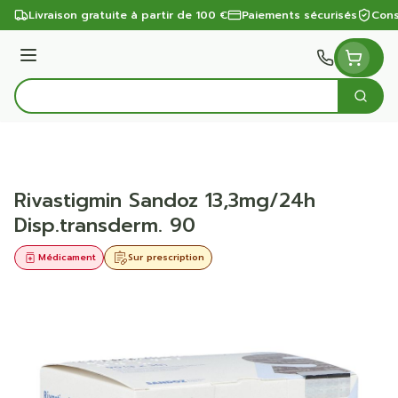
Aller au contenu
Livraison gratuite à partir de 100 €
Paiements sécurisés
Cons
Menu
Cherc
Rechercher
Rivastigmin Sandoz 13,3mg/24h
Disp.transderm. 90
Médicament
Sur prescription