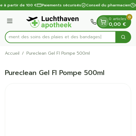
Diapositive 1 de 1
Aller au contenu
te à partir de 100 €
Paiements sécurisés
Conseil du pharmacien
0
0 articles
Menu
0,00 €
apidement des soins des plaies et des bandages
Cherc
Rechercher
Accueil
/
Pureclean Gel Fl Pompe 500ml
Pureclean Gel Fl Pompe 500ml