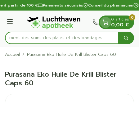
Diapositive 1 de 1
Aller au contenu
te à partir de 100 €
Paiements sécurisés
Conseil du pharmacien
0
0 articles
Menu
0,00 €
apidement des soins des plaies et des bandages
Cherc
Rechercher
Accueil
/
Purasana Eko Huile De Krill Blister Caps 60
Purasana Eko Huile De Krill Blister
Caps 60