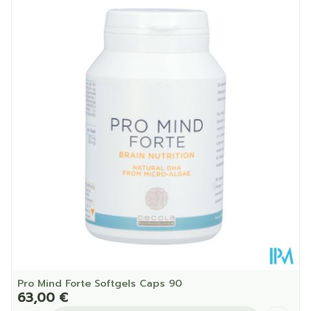
Longueur
50 mm
Profondeur
110 mm
Température ambiante (15°C -
Préservation
25°C)
Pro Mind Forte Softgels Caps 90
63,00 €