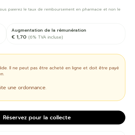
us
Afficher plus
t oiseaux
Soins des plaies
us
Afficher plus
ous paierez le taux de remboursement en pharmacie et non le
oins
Tests de diagnostic
 stress
Puces et tiques
Augmentation de la rémunération
Gorge et bouche
€ 1,70
(6% TVA incluse)
Alcootest
Comprimés à sucer
Oreilles
thérapie -
Tensiomètre
uttes
Spray - solution
Bouche, gueule ou
aire
Bouchons d'oreilles
Test de cholestérol
bec
ansements
Nettoyage des oreilles
e. Il ne peut pas être acheté en ligne et doit être payé
Cardiofréquencemètre
n.
 médicaux
l
Gouttes auriculaires
Afficher plus
us
ite une ordonnance.
Matériel paramédical
Réservez
pour la collecte
 coagulant
Hémorroïdes
ie
Respiration et oxygène
mie
Salle de bains