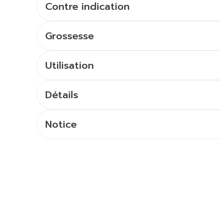
Ombres à paupières
Contre indication
Massage
Afficher plus
Afficher pl
Grossesse
ccessoires
Masques chirurgique
Utilisation
age
Compléments
Répulsifs 
nutritionnels
mentation
Détails
 - peau
Notice
Autobronzants
Rasage