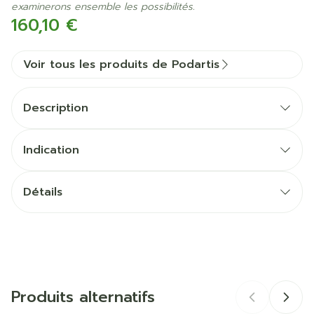
examinerons ensemble les possibilités.
160,10 €
Voir tous les produits de Podartis
Description
Indication
Détails
CNK
3195559
Fabricants
Bota
Produits alternatifs
Marques
Podartis