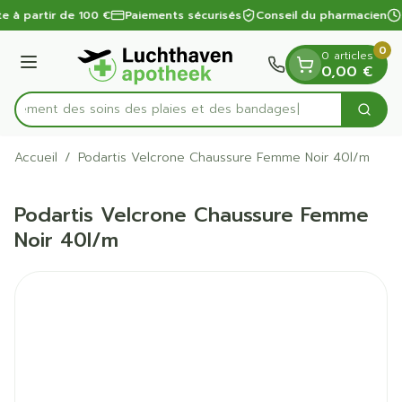
Diapositive 1 de 1
Aller au contenu
te à partir de 100 €
Paiements sécurisés
Conseil du pharmacien
0
0 articles
Menu
0,00 €
apidement des soins des plaies et des bandages
Cherc
Rechercher
Accueil
/
Podartis Velcrone Chaussure Femme Noir 40l/m
Podartis Velcrone Chaussure Femme
Noir 40l/m