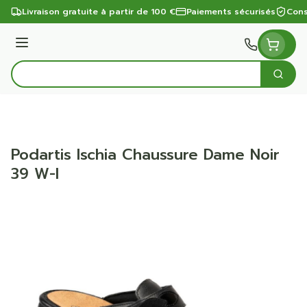
Aller au contenu
Livraison gratuite à partir de 100 €
Paiements sécurisés
Cons
Menu
Cherc
Rechercher
Podartis Ischia Chaussure Dame Noir
39 W-l