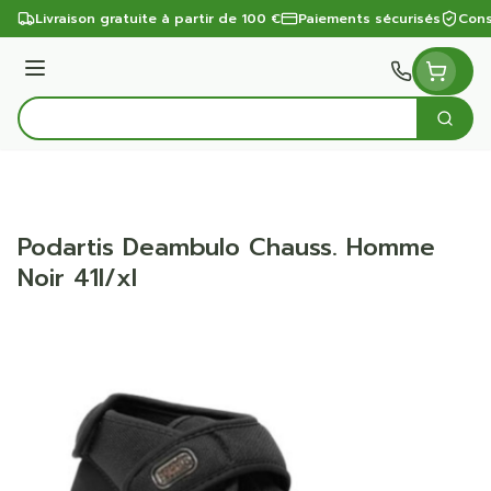
Aller au contenu
Livraison gratuite à partir de 100 €
Paiements sécurisés
Cons
Menu
Cherc
Rechercher
Podartis Deambulo Chauss. Homme
Noir 41l/xl