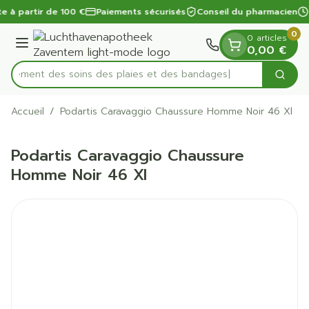
Diapositive 1 de 1
Aller au contenu
te à partir de 100 €
Paiements sécurisés
Conseil du pharmacien
0
0 articles
Menu
0,00 €
apidement des soins des plaies et des bandages
Cherc
Rechercher
Accueil
/
Podartis Caravaggio Chaussure Homme Noir 46 Xl
Podartis Caravaggio Chaussure
Homme Noir 46 Xl