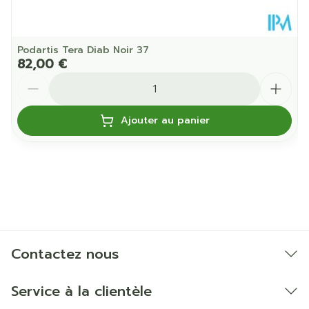
antiglisse
Semelle de confort amovible
: Chaussures avec
Podartis Tera Diab Noir 37
une semelle amortissante amovible pour
82,00 €
l'insertion éventuelle d'une semelle sur mesure.
Quantité
Super légère
Ajouter au panier
Contactez nous
Service à la clientèle