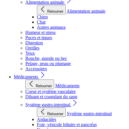
Alimentation animale
Alimentation animale
Retourner
Chien
Chat
Autres animaux
Humeur et stress
Puces et tiques
Digestion
Oreilles
Yeux
Bouche, gueule ou bec
Pelage, peau ou plumage
Accessoires
Médicaments
Médicaments
Retourner
Coeur et système vasculaire
Diluant et coagulant du sang
Système gastro-intestinal
Système gastro-intestinal
Retourner
Antiacides
Foie, vésicule biliaire et pancréas