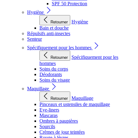
SPF 50 Protection
Hygiène
Hygiène
Retourner
Bain et douche
Répulsifs anti-insectes
Senteur
Spécifiquement pour les hommes
Spécifiquement pour les
Retourner
hommes
Soins du corps
Déodorants
Soins du visage
Maquillage
Maquillage
Retourner
Pinceaux et ustensiles de maquillage
Eye-liners
Mascaras
Ombres à paupières
Sourcils
Crèmes de jour teintées
Rouge à lèvres