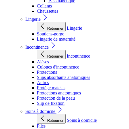
Bas diabétique
Collants
Chaussettes
Lingerie
Lingerie
Retourner
Soutiens-gorge
Lingerie de maternité
Incontinence
Incontinence
Retourner
Alèses
Culottes d'incontinence
Protections
Slips absorbants anatomiques
Autres
Protège matelas
Protections anatomiques
Protection de la peau
Slip de fixation
Soins à domicile
Soins à domicile
Retourner
Piles