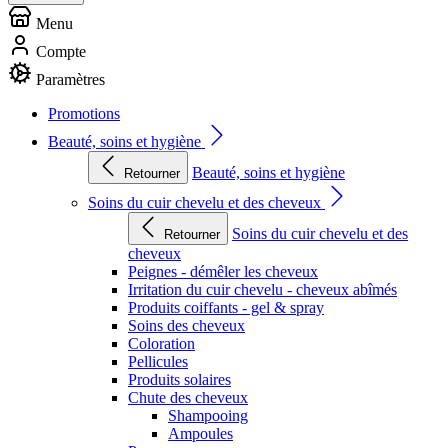
Menu
Compte
Paramètres
Promotions
Beauté, soins et hygiène
Beauté, soins et hygiène
Retourner
Soins du cuir chevelu et des cheveux
Soins du cuir chevelu et des
Retourner
cheveux
Peignes - démêler les cheveux
Irritation du cuir chevelu - cheveux abîmés
Produits coiffants - gel & spray
Soins des cheveux
Coloration
Pellicules
Produits solaires
Chute des cheveux
Shampooing
Ampoules