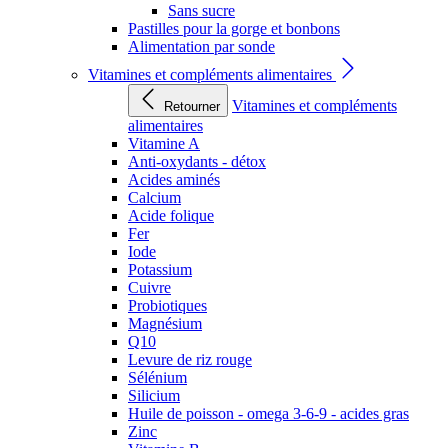
Sans sucre
Pastilles pour la gorge et bonbons
Alimentation par sonde
Vitamines et compléments alimentaires
Vitamines et compléments
Retourner
alimentaires
Vitamine A
Anti-oxydants - détox
Acides aminés
Calcium
Acide folique
Fer
Iode
Potassium
Cuivre
Probiotiques
Magnésium
Q10
Levure de riz rouge
Sélénium
Silicium
Huile de poisson - omega 3-6-9 - acides gras
Zinc