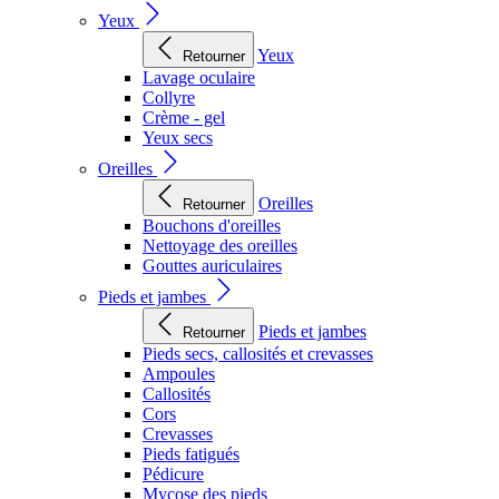
Yeux
Yeux
Retourner
Lavage oculaire
Collyre
Crème - gel
Yeux secs
Oreilles
Oreilles
Retourner
Bouchons d'oreilles
Nettoyage des oreilles
Gouttes auriculaires
Pieds et jambes
Pieds et jambes
Retourner
Pieds secs, callosités et crevasses
Ampoules
Callosités
Cors
Crevasses
Pieds fatigués
Pédicure
Mycose des pieds