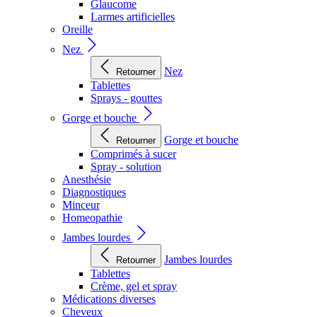
Glaucome
Larmes artificielles
Oreille
Nez
Nez
Retourner
Tablettes
Sprays - gouttes
Gorge et bouche
Gorge et bouche
Retourner
Comprimés à sucer
Spray - solution
Anesthésie
Diagnostiques
Minceur
Homeopathie
Jambes lourdes
Jambes lourdes
Retourner
Tablettes
Crème, gel et spray
Médications diverses
Cheveux