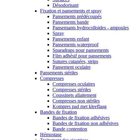
Désodorisant
Fixation et pansements et spray
Pansements prédécoupés
Pansements bande
Pansemants hydrocolloides - ampoules
Spray
Pansements enfant
Pansements waterproof
Sparadraps pour pansements
Film adhésif pour pansements
Sutures cutanées, strips
Pansement oculaire
Pansements stériles
Compresses
Compresses oculaires
Compresses stériles
Coussinets allaitement
Compresses non stériles
Kompres pad met kleeflaag
Bandes de fixation
Bandes de fixation adhésives
Bandes de fixation non adhésives
Bande contention
Hémostase