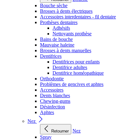
Bouche sèche
Brosses à dents électriques
Accessoires interdentaires - fil dentaire
Prothèses dentaires
Adhésifs
Nettoyants prothèse
Bains de bouche
Mauvaise haleine
Brosses à dents manuelles
Dentifrices
Dentifrices pour enfants
Dentifrice adultes
Dentifrice homéopathique
Orthodontie
Problèmes de gencives et aphtes
Accessoires
Dents blanches
Chewing-gums
Désinfection
Aphtes
Nez
Nez
Retourner
Spray