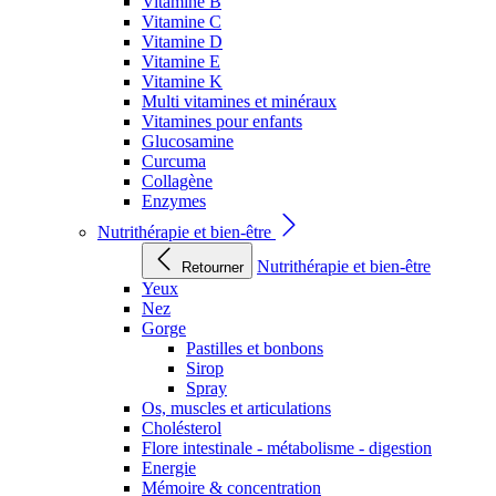
Vitamine B
Vitamine C
Vitamine D
Vitamine E
Vitamine K
Multi vitamines et minéraux
Vitamines pour enfants
Glucosamine
Curcuma
Collagène
Enzymes
Nutrithérapie et bien-être
Nutrithérapie et bien-être
Retourner
Yeux
Nez
Gorge
Pastilles et bonbons
Sirop
Spray
Os, muscles et articulations
Cholésterol
Flore intestinale - métabolisme - digestion
Energie
Mémoire & concentration