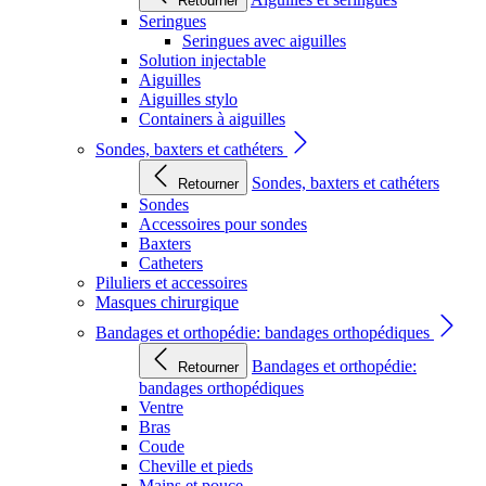
Retourner
Seringues
Seringues avec aiguilles
Solution injectable
Aiguilles
Aiguilles stylo
Containers à aiguilles
Sondes, baxters et cathéters
Sondes, baxters et cathéters
Retourner
Sondes
Accessoires pour sondes
Baxters
Catheters
Piluliers et accessoires
Masques chirurgique
Bandages et orthopédie: bandages orthopédiques
Bandages et orthopédie:
Retourner
bandages orthopédiques
Ventre
Bras
Coude
Cheville et pieds
Mains et pouce