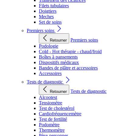
Traitement des cicatrices
Filets tubulaires
Doigtiers
Meches
Set de soins
Premiers soins
Premiers soins
Retourner
Podologie
Cold - Hot thérapie - chaud/froid
Boîtes à pansements
Dispositifs médicaux
Bandes de plâtre et accessoires
Accessoires
Tests de diagnostic
Tests de diagnostic
Retourner
Alcootest
Tensiomètre
Test de cholestérol
Cardiofréquencemètre
Test de fertilité
Podomètre
Thermomètre
Pèse-personnes