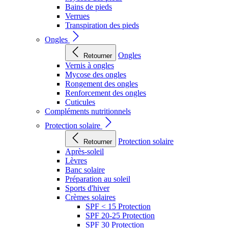
Bains de pieds
Verrues
Transpiration des pieds
Ongles
Ongles
Retourner
Vernis à ongles
Mycose des ongles
Rongement des ongles
Renforcement des ongles
Cuticules
Compléments nutritionnels
Protection solaire
Protection solaire
Retourner
Après-soleil
Lèvres
Banc solaire
Préparation au soleil
Sports d'hiver
Crèmes solaires
SPF < 15 Protection
SPF 20-25 Protection
SPF 30 Protection