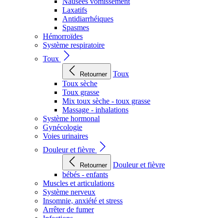
Nausées vomissement
Laxatifs
Antidiarrhéiques
Spasmes
Hémorroïdes
Système respiratoire
Toux
Toux
Retourner
Toux sèche
Toux grasse
Mix toux sèche - toux grasse
Massage - inhalations
Système hormonal
Gynécologie
Voies urinaires
Douleur et fièvre
Douleur et fièvre
Retourner
bébés - enfants
Muscles et articulations
Système nerveux
Insomnie, anxiété et stress
Arrêter de fumer