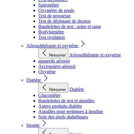
Spiromètre
Oxymètre de pouls
Test de grossesse
Test de dépistage de drogue
Bandelettes de test : urine et sang
Bodyfatmètre
Test ovulation
Aérosolthérapie et oxygène
Aérosolthérapie et oxygène
Retourner
appareils aérosol
Accessoires aérosol
Oxygène
Diabète
Diabète
Retourner
Glucomètre
Bandelettes de test et aiguilles
Autres produits diabète
Aiguilles pour seringues à insuline
Soin des pieds diabétiques
Stomie