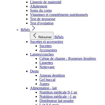
Lingerie de maternité
Allaitement
Soins du corps
Vitamines et compléments nutritionnels
Test de grossesse
Test d'ovulation
Bébés
Bébés
Retourner
Sucettes et accessoires
Sucettes
Accessoires
Langes/couches
Crème de change - Rougeurs fessières
Lingettes
Nettoyage
Dents
Anneau dentition
Gel buccal
Autres
Alimentation - lait
Nutrition médicale 0-1 an
Nutrition médicale >1 an
Distributeur lait poudre
Lait 0-6 mois