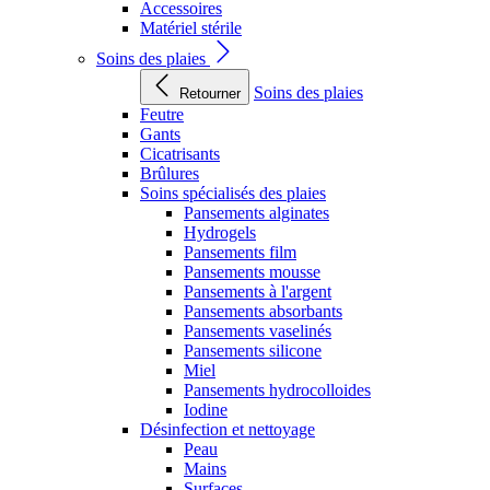
Accessoires
Matériel stérile
Soins des plaies
Soins des plaies
Retourner
Feutre
Gants
Cicatrisants
Brûlures
Soins spécialisés des plaies
Pansements alginates
Hydrogels
Pansements film
Pansements mousse
Pansements à l'argent
Pansements absorbants
Pansements vaselinés
Pansements silicone
Miel
Pansements hydrocolloides
Iodine
Désinfection et nettoyage
Peau
Mains
Surfaces