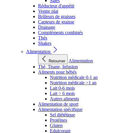
Salés
Réducteur d'appétit
Ventre plat
Brûleurs de graisses
Capteurs de graisse
Drainage
Compléments combinés
Thés
Shakes
Alimentation
Alimentation
Retourner
Thé, Tisane, Infusion
Aliments pour bébés
Nutrition médicale 0-1 an
Nutrition médicale >1 an
Lait 0-6 mois
Lait > 6 mois
Autres aliments
Alimentation de sport
Alimentation spécifique
Sel diététique
Protéines
Gluten
Edulcorant