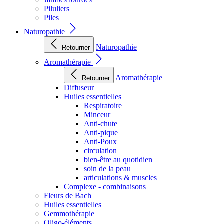
Piluliers
Piles
Naturopathie
Naturopathie
Retourner
Aromathérapie
Aromathérapie
Retourner
Diffuseur
Huiles essentielles
Respiratoire
Minceur
Anti-chute
Anti-pique
Anti-Poux
circulation
bien-être au quotidien
soin de la peau
articulations & muscles
Complexe - combinaisons
Fleurs de Bach
Huiles essentielles
Gemmothérapie
Oligo-éléments