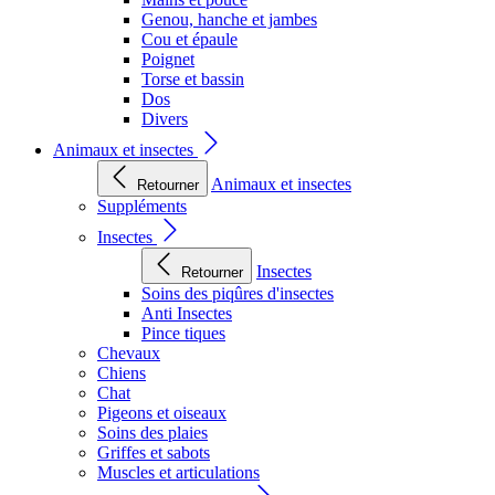
Genou, hanche et jambes
Cou et épaule
Poignet
Torse et bassin
Dos
Divers
Animaux et insectes
Animaux et insectes
Retourner
Suppléments
Insectes
Insectes
Retourner
Soins des piqûres d'insectes
Anti Insectes
Pince tiques
Chevaux
Chiens
Chat
Pigeons et oiseaux
Soins des plaies
Griffes et sabots
Muscles et articulations