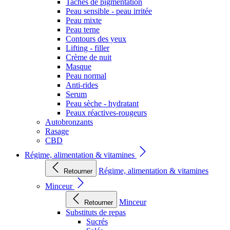
Taches de pigmentation
Peau sensible - peau irritée
Peau mixte
Peau terne
Contours des yeux
Lifting - filler
Crème de nuit
Masque
Peau normal
Anti-rides
Serum
Peau sèche - hydratant
Peaux réactives-rougeurs
Autobronzants
Rasage
CBD
Régime, alimentation & vitamines
Régime, alimentation & vitamines
Retourner
Minceur
Minceur
Retourner
Substituts de repas
Sucrés