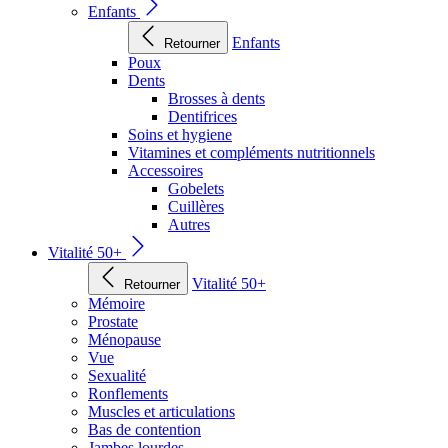
Enfants
Enfants
Retourner
Poux
Dents
Brosses à dents
Dentifrices
Soins et hygiene
Vitamines et compléments nutritionnels
Accessoires
Gobelets
Cuillères
Autres
Vitalité 50+
Vitalité 50+
Retourner
Mémoire
Prostate
Ménopause
Vue
Sexualité
Ronflements
Muscles et articulations
Bas de contention
Jambes lourdes