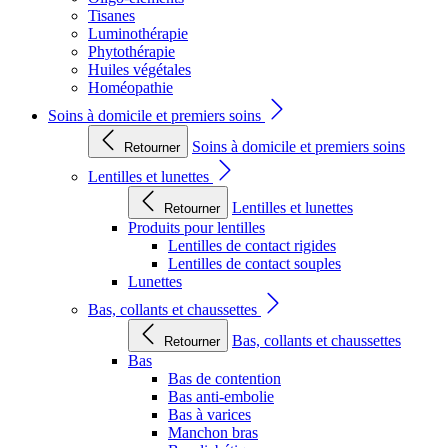
Tisanes
Luminothérapie
Phytothérapie
Huiles végétales
Homéopathie
Soins à domicile et premiers soins
Soins à domicile et premiers soins
Retourner
Lentilles et lunettes
Lentilles et lunettes
Retourner
Produits pour lentilles
Lentilles de contact rigides
Lentilles de contact souples
Lunettes
Bas, collants et chaussettes
Bas, collants et chaussettes
Retourner
Bas
Bas de contention
Bas anti-embolie
Bas à varices
Manchon bras