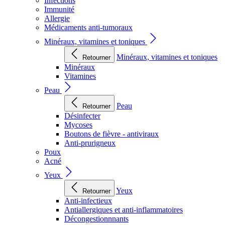
Infections
Immunité
Allergie
Médicaments anti-tumoraux
Minéraux, vitamines et toniques
Minéraux, vitamines et toniques
Retourner
Minéraux
Vitamines
Peau
Peau
Retourner
Désinfecter
Mycoses
Boutons de fièvre - antiviraux
Anti-prurigneux
Poux
Acné
Yeux
Yeux
Retourner
Anti-infectieux
Antiallergiques et anti-inflammatoires
Décongestionnnants