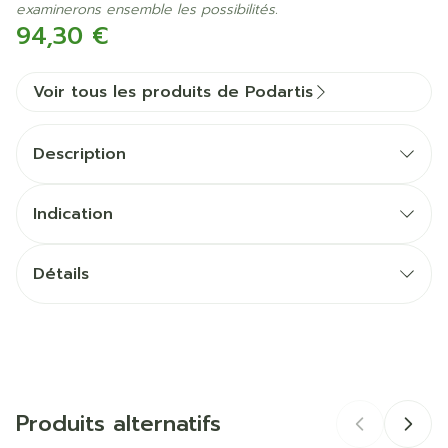
examinerons ensemble les possibilités.
94,30 €
Voir tous les produits de Podartis
Description
Indication
Détails
CNK
3461266
Fabricants
Bota
Produits alternatifs
Marques
Podartis