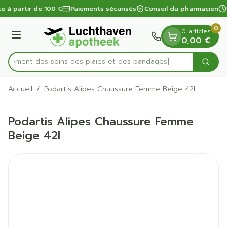
Diapositive 1 de 1
Aller au contenu
te à partir de 100 €
Paiements sécurisés
Conseil du pharmacien
0
0 articles
Menu
0,00 €
apidement des soins des plaies et des bandages
Cherc
Rechercher
Accueil
/
Podartis Alipes Chaussure Femme Beige 42l
Podartis Alipes Chaussure Femme
Beige 42l