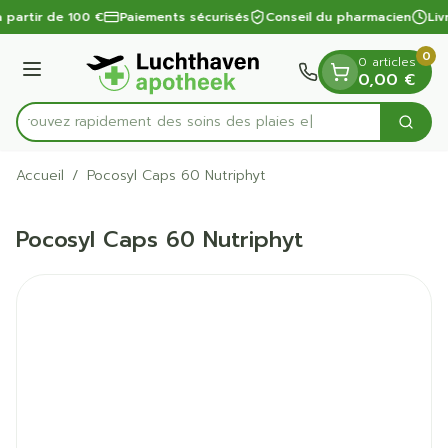
Diapositive 1 de 1
Aller au contenu
à partir de 100 €
Paiements sécurisés
Conseil du pharmacien
Liv
0
0 articles
Menu
0,00 €
Trouvez rapidement des soins de
Cherc
Rechercher
Accueil
/
Pocosyl Caps 60 Nutriphyt
Pocosyl Caps 60 Nutriphyt