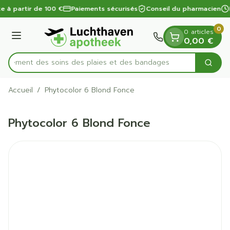
Diapositive 1 de 1
Aller au contenu
te à partir de 100 €
Paiements sécurisés
Conseil du pharmacien
0
0 articles
Menu
0,00 €
apidement des soins des plaies et des bandages
Cherc
Rechercher
Accueil
/
Phytocolor 6 Blond Fonce
Phytocolor 6 Blond Fonce