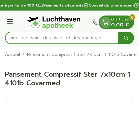
Diapositive 1 de 1
Aller au contenu
te à partir de 100 €
Paiements sécurisés
Conseil du pharmacien
0
0 articles
Menu
0,00 €
apidement des soins des plaies et des bandages
Cherc
Rechercher
Accueil
/
Pansement Compressif Ster 7x10cm 1 4101b Covarm
Pansement Compressif Ster 7x10cm 1
4101b Covarmed