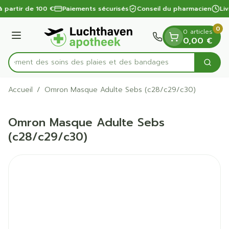
Diapositive 1 de 1
Aller au contenu
à partir de 100 €
Paiements sécurisés
Conseil du pharmacien
Liv
0
0 articles
Menu
0,00 €
apidement des soins des plaies et des bandage
Cherc
Rechercher
Accueil
/
Omron Masque Adulte Sebs (c28/c29/c30)
Omron Masque Adulte Sebs
(c28/c29/c30)