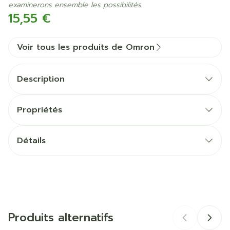
examinerons ensemble les possibilités.
15,55 €
Voir tous les produits de Omron
Description
Propriétés
Détails
C102 Total
CNK
2393916
CompAIR C28P
CompAIR C801
Fabricants
Hospidex
CompAIR C801 KD
Produits alternatifs
CompAIR C803
Marques
Omron
Compact