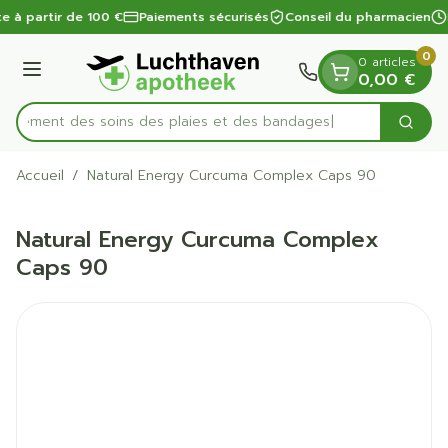
Diapositive 1 de 1
Aller au contenu
te à partir de 100 €
Paiements sécurisés
Conseil du pharmacien
0
0 articles
Menu
0,00 €
apidement des soins des plaies et des bandages
Cherc
Rechercher
Accueil
/
Natural Energy Curcuma Complex Caps 90
Natural Energy Curcuma Complex
Caps 90