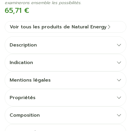
examinerons ensemble les possibilités.
65,71 €
Voir tous les produits de Natural Energy
Description
Indication
Anti-inflammatoire naturel
Prestations sportives
Mentions légales
Système digestif
Tendons et articulations
Propriétés
100% naturel et 95% bio-actif.
Une boîte contient 90 capsules.
Composition