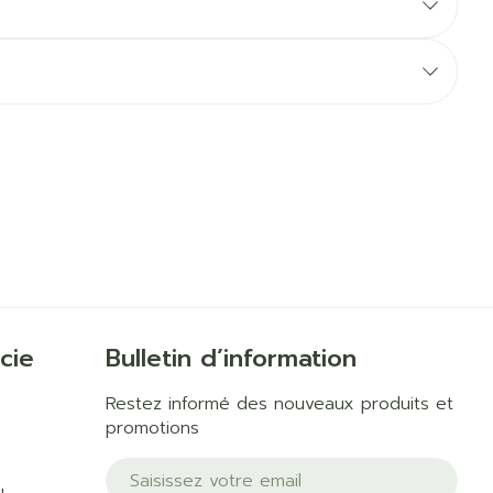
Yeux
us
Afficher plus
anti-insectes
Senteur
cie
Bulletin d’information
Restez informé des nouveaux produits et
promotions
Adresse mail
CBD