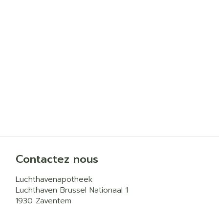
Cheveux
Piluliers et a
Soins du vis
Taches de pig
Peau sensible
irritée
Peau mixte
Peau terne
Contactez nous
Afficher plus
Luchthavenapotheek
Luchthaven Brussel Nationaal 1
1930
Zaventem
Ronflement