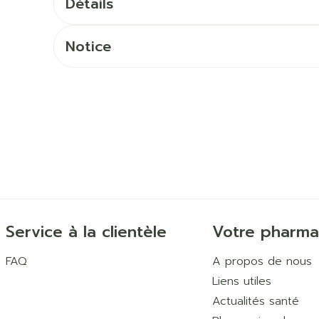
Détails
Ombres à paupières
Massage
Afficher plus
Notice
Afficher pl
ccessoires
Masques chirurgique
age
Compléments
Répulsifs 
nutritionnels
mentation
 - peau
Service à la clientèle
Votre pharma
FAQ
A propos de nous
Liens utiles
Actualités santé
Autobronzants
Rasage