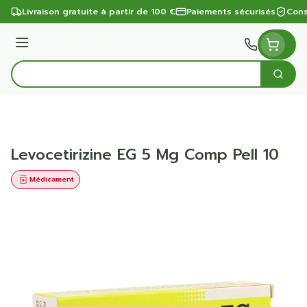
Aller au contenu
Livraison gratuite à partir de 100 €
Paiements sécurisés
Cons
Menu
Cherc
Rechercher
Levocetirizine EG 5 Mg Comp Pell 10
Médicament