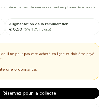
us
Afficher plus
t oiseaux
Soins des plaies
us
Afficher plus
ous paierez le taux de remboursement en pharmacie et non le
oins
Tests de diagnostic
 stress
Puces et tiques
Augmentation de la rémunération
Gorge et bouche
€ 8,50
(6% TVA incluse)
Alcootest
Comprimés à sucer
Oreilles
thérapie -
Tensiomètre
uttes
Spray - solution
Bouche, gueule ou
aire
Bouchons d'oreilles
Test de cholestérol
bec
ansements
Nettoyage des oreilles
e. Il ne peut pas être acheté en ligne et doit être payé
Cardiofréquencemètre
n.
 médicaux
l
Gouttes auriculaires
Afficher plus
us
ite une ordonnance.
Matériel paramédical
Réservez
pour la collecte
 coagulant
Hémorroïdes
ie
Respiration et oxygène
mie
Salle de bains