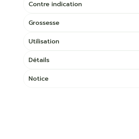
Ombres à paupières
Contre indication
Massage
Afficher plus
Afficher pl
Grossesse
ccessoires
Masques chirurgique
Utilisation
age
Compléments
Répulsifs 
nutritionnels
mentation
Détails
 - peau
Notice
Autobronzants
Rasage