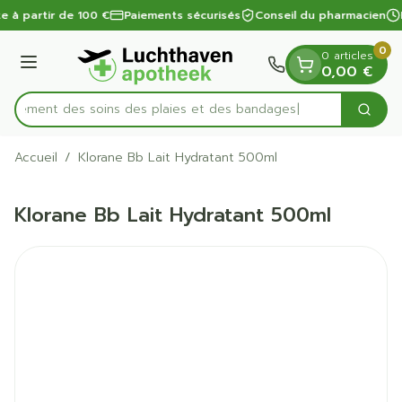
Diapositive 1 de 1
Aller au contenu
te à partir de 100 €
Paiements sécurisés
Conseil du pharmacien
0
0 articles
Menu
0,00 €
apidement des soins des plaies et des bandages
Cherc
Rechercher
Accueil
/
Klorane Bb Lait Hydratant 500ml
Klorane Bb Lait Hydratant 500ml