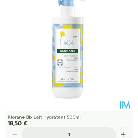
Profondeur
63 mm
Quantité Du
500 ml
Paquet
Température ambiante (15°C -
Préservation
25°C)
Klorane Bb Lait Hydratant 500ml
18,50 €
Quantité