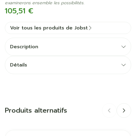
examinerons ensemble les possibilités.
105,51 €
Voir tous les produits de Jobst
Description
Détails
CNK
4592598
Fabricants
Essity Belgium
Produits alternatifs
Marques
Jobst
Largeur
124 mm
Il est possible de naviguer entre les éléments du carrous
Appuyer sur pour sauter le carrousel
Appuyez sur cette touche pour accéder à la naviga