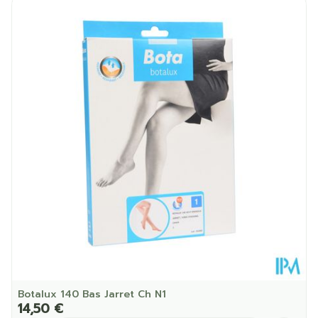
Longueur
211 mm
Profondeur
46 mm
Température ambiante (15°C -
Préservation
25°C)
Botalux 140 Bas Jarret Ch N1
14,50 €