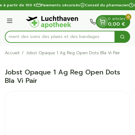
Diapositive 1 de 1
Aller au contenu
e à partir de 100 €
Paiements sécurisés
Conseil du pharmacien
L
0
0 articles
Menu
0,00 €
apidement des soins des plaies et des bandages
Cherc
Rechercher
Accueil
/
Jobst Opaque 1 Ag Reg Open Dots Bla Vi Pair
Jobst Opaque 1 Ag Reg Open Dots
Bla Vi Pair