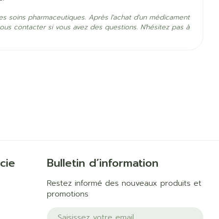
ltés respiratoires
ate, formotérol fumarate
es soins pharmaceutiques. Après l'achat d'un médicament
ous contacter si vous avez des questions. N'hésitez pas à
es
5°C - 25°C)
cie
Bulletin d’information
Restez informé des nouveaux produits et
promotions
Adresse mail