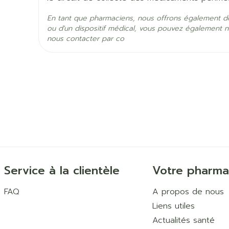
aggravation de vos symptômes d'asthme, difficu
Ingrédients Actifs
béclométasone dipropion
enrouement
En tant que pharmaciens, nous offrons également d
toux
ou d'un dispositif médical, vous pouvez également n
nous contacter par co
battements cardiaques inhabituellement rapid
Préservation
Température ambiante (1
battements cardiaques inhabituellement lents
oppression thoracique
maux de tête
mal de cœur
sensation de fatigue ou de nervosité
modifications de l'électrocardiogramme (ECG)
Service à la clientèle
Votre pharma
FAQ
A propos de nous
Liens utiles
Actualités santé