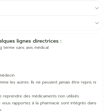
Eau micellaire
us
our
Yeux
us
Afficher plus
xthaler
Allemand
Néerlandais
r http://www.delphicare.be (Soins
HL PHARMA LOGISTICS T.A.V. FSC
anti-insectes
Senteur
lques lignes directrices :
ong terme sans avis médical.
tients atteints de bronchopneumopathie chronique
.
médecin.
e les autres. Ils ne peuvent jamais être repris ni
de reprendre des médicaments non utilisés.
orge). Rincez votre bouche ou effectuez un
e vous rapportez à la pharmacie sont intégrés dans
iatement après l'inhalation sont des mesures
rables.
CBD
s.