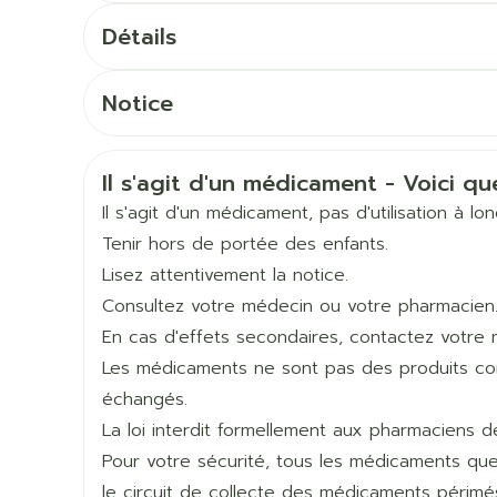
Soin intime
Afficher pl
Ombres à paupières
Dose d'entretien: 1 à 2 inhalations, 2 fois par j
Détails
Massage
Dose maximale: 4 inhalations par jour
Afficher plus
CNK
3049905
Afficher pl
Notice
ccessoires
Masques chirurgique
Vidéo : sur http://youtu.be/sPf4M0rxbqg - Ne
Français
Français
Allemand
Texte: dans votre programme de délivrance, su
Fabricants
Chiesi Pharmaceutici, D
Pharmaceutiques) ou dans la notice
age
Compléments
Répulsifs 
Informations sur la sécurité
Il s'agit d'un médicament - Voici que
Néerlandais
tremblements
nutritionnels
Marques
Chiesi
Il s'agit d'un médicament, pas d'utilisation à l
Pneumonie (infection pulmonaire) chez les pa
mentation
obstructive (BPCO)
Tenir hors de portée des enfants.
 - peau
Largeur
91 mm
Lisez attentivement la notice.
Consultez votre médecin ou votre pharmacien
Longueur
165 mm
En cas d'effets secondaires, contactez votre 
Les médicaments ne sont pas des produits comm
Profondeur
35 mm
échangés.
symptômes de type grippal, mal de gorge
La loi interdit formellement aux pharmaciens 
infections fongiques (de la bouche et de la g
Quantité Du
1
Pour votre sécurité, tous les médicaments qu
gargarisme à l'eau et brosser vos dents imméd
Paquet
pouvant contribuer à prévenir ces effets indési
Autobronzants
Rasage
le circuit de collecte des médicaments périmé