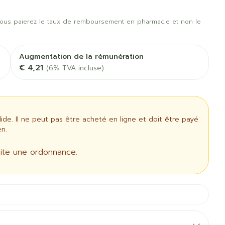
rapie
Phytothérapie
us
Afficher plus
t oiseaux
Soins des plaies
us
Afficher plus
ous paierez le taux de remboursement en pharmacie et non le
oins
Tests de diagnostic
 stress
Puces et tiques
Augmentation de la rémunération
Gorge et bouche
€ 4,21
(6% TVA incluse)
Alcootest
Comprimés à sucer
Oreilles
thérapie -
Tensiomètre
uttes
Spray - solution
Bouche, gueule ou
aire
Bouchons d'oreilles
Test de cholestérol
bec
ansements
Nettoyage des oreilles
e. Il ne peut pas être acheté en ligne et doit être payé
Cardiofréquencemètre
n.
 médicaux
l
Gouttes auriculaires
Afficher plus
us
ite une ordonnance.
Matériel paramédical
 coagulant
Hémorroïdes
ie
Respiration et oxygène