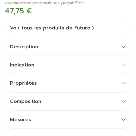
examinerons ensemble les possibilités.
47,75 €
Voir tous les produits de Futuro
Description
Indication
Propriétés
Soutient et soulève l'abdomen
Indiqué pour: Support de base post-chirurgical
Composition
Conception enveloppante, effilée et profilée,
avec des attaches réglables pour un ajustement
Mesures
personnalisé
Doublure douce pour le confort