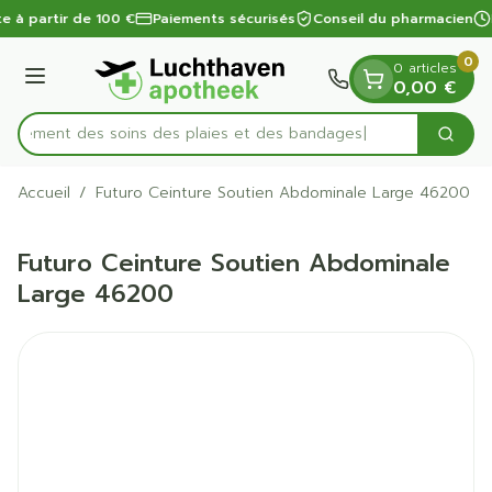
Diapositive 1 de 1
Aller au contenu
te à partir de 100 €
Paiements sécurisés
Conseil du pharmacien
0
0 articles
Menu
0,00 €
apidement des soins des plaies et des bandages
Cherc
Rechercher
Accueil
/
Futuro Ceinture Soutien Abdominale Large 46200
Futuro Ceinture Soutien Abdominale
Large 46200