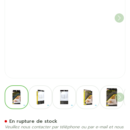
View larger image
View larger image
View larger image
View larger image
View la
Futuro Ceinture Soutien A
En rupture de stock
Veuillez nous contacter par téléphone ou par e-mail et nous