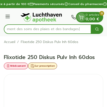
Diapositive 1 de 1
Aller au contenu
te à partir de 100 €
Paiements sécurisés
Conseil du pharmacien
0
0 articles
Menu
0,00 €
apidement des soins des plaies et des bandages
Cherc
Rechercher
Accueil
/
Flixotide 250 Diskus Pulv Inh 60dos
Flixotide 250 Diskus Pulv Inh 60dos
Médicament
Sur prescription