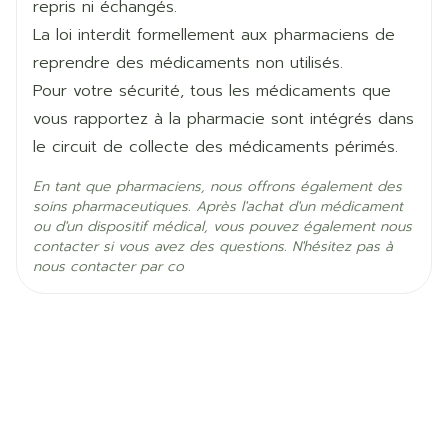
repris ni échangés.
500 microgrammes, deux fois par jour
Ingrédients
La loi interdit formellement aux pharmaciens de
fluticasone propionate
Actifs
reprendre des médicaments non utilisés.
Vidéo : sur http://youtu.be/wkfWtfk36z8 - Diskus
Pour votre sécurité, tous les médicaments que
Texte: dans votre programme de délivrance, sur
Température ambiante (15°C -
vous rapportez à la pharmacie sont intégrés dans
Préservation
25°C)
http://www.delphicare.be (Soins Pharmaceutiques)
le circuit de collecte des médicaments périmés.
ou dans la notice
En tant que pharmaciens, nous offrons également des
soins pharmaceutiques. Après l'achat d'un médicament
ou d'un dispositif médical, vous pouvez également nous
contacter si vous avez des questions. N'hésitez pas à
nous contacter par co