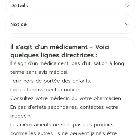
Posologie d'entretien minimum: 100
Détails
microgrammes, 2 fois par jour
CNK
1221530
Posologie d'attaque pour un patient instable: 100
Notice
à 1000 microgrammes, 2 fois par jour
Français
SA Glaxosmithkline
Français
Allemand
Dose journalière maximale : 2000 microgrammes
Fabricants
Pharmaceuticals (GSK)
Informations sur la sécurité
par 24 heures
Il s'agit d'un médicament - Voici
Allemand
Néerlandais
quelques lignes directrices :
50 à 200 microgrammes, 2 fois par jour
Marques
Gsk
Néerlandais
Posologie d'entretien: 50 à 100 microgrammes, 2
Il s'agit d'un médicament, pas d'utilisation à long
fois par jour. Si nécessaire, 200 microgrammes 2
terme sans avis médical.
Largeur
106 mm
fois par jour
Tenir hors de portée des enfants.
Posologie journalière maximale : 400
Lisez attentivement la notice.
Longueur
132 mm
microgrammes par 24 heures
Consultez votre médecin ou votre pharmacien.
100 microgrammes deux fois par jour, avec une
En cas d'effets secondaires, contactez votre
Profondeur
43 mm
chambre d'expansion avec masque facial, conçue
médecin.
pour l'administration d'aérosols à de jeunes
Les médicaments ne sont pas des produits
Quantité Du
1
enfants (comme le Babyhaler°)
comme les autres. Ils ne peuvent jamais être
Paquet