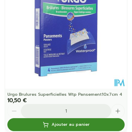
Quantité Du
100
Paquet
Température ambiante (15°C -
Préservation
25°C)
Urgo Brulures Superficielles Wtp Pansement10x7cm 4
10,50 €
Quantité
Ajouter au panier