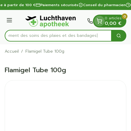
Diapositive 1 de 1
Aller au contenu
te à partir de 100 €
Paiements sécurisés
Conseil du pharmacien
0
0 articles
Menu
0,00 €
apidement des soins des plaies et des bandages
Cherc
Rechercher
Accueil
/
Flamigel Tube 100g
Flamigel Tube 100g