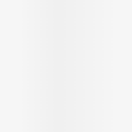
Ombres à paupières
Massage
Afficher plus
Afficher pl
ccessoires
Masques chirurgique
age
Compléments
Répulsifs 
nutritionnels
mentation
 - peau
Autobronzants
Rasage