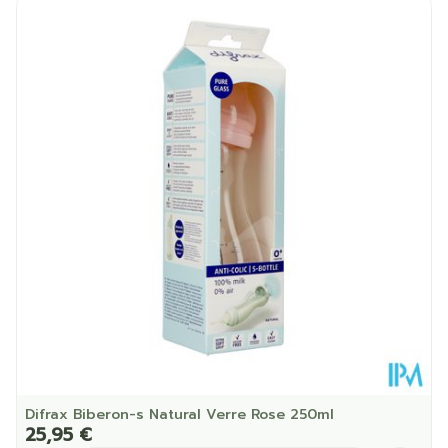
Longueur
201 mm
Profondeur
73 mm
Quantité Du
250
Paquet
Température ambiante (15°C -
Préservation
25°C)
Difrax Biberon-s Natural Verre Rose 250ml
25,95 €