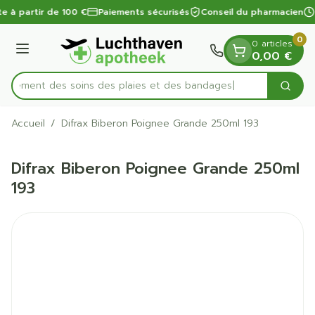
Diapositive 1 de 1
Aller au contenu
te à partir de 100 €
Paiements sécurisés
Conseil du pharmacien
0
0 articles
Menu
0,00 €
apidement des soins des plaies et des bandages
Cherc
Rechercher
Accueil
/
Difrax Biberon Poignee Grande 250ml 193
Difrax Biberon Poignee Grande 250ml
193