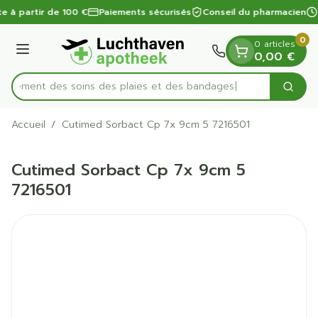
Diapositive 1 de 1
Aller au contenu
te à partir de 100 €
Paiements sécurisés
Conseil du pharmacien
0
0 articles
Menu
0,00 €
apidement des soins des plaies et des bandages
Cherc
Rechercher
Accueil
/
Cutimed Sorbact Cp 7x 9cm 5 7216501
Cutimed Sorbact Cp 7x 9cm 5
7216501