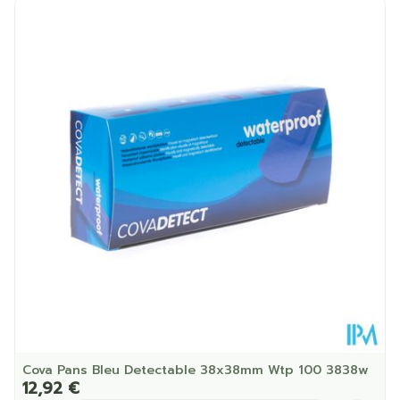
Longueur
120 mm
Profondeur
100 mm
Température ambiante (15°C -
Préservation
25°C)
Cova Pans Bleu Detectable 38x38mm Wtp 100 3838w
12,92 €