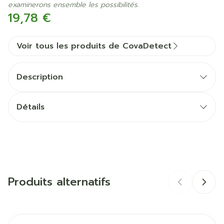
examinerons ensemble les possibilités.
19,78 €
Voir tous les produits de CovaDetect
Description
Détails
CNK
1755453
Fabricants
Covarmed
Produits alternatifs
Marques
CovaDetect
Largeur
65 mm
Il est possible de naviguer entre les éléments du carrous
Appuyer sur pour sauter le carrousel
Appuyez sur cette touche pour accéder à la naviga