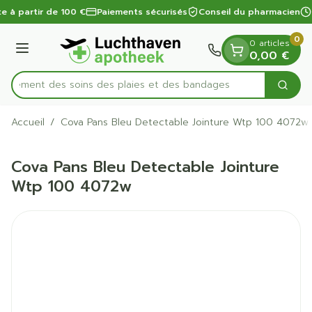
Diapositive 1 de 1
Aller au contenu
te à partir de 100 €
Paiements sécurisés
Conseil du pharmacien
0
0 articles
Menu
0,00 €
apidement des soins des plaies et des bandages
Cherc
Rechercher
Accueil
/
Cova Pans Bleu Detectable Jointure Wtp 100 4072w
Cova Pans Bleu Detectable Jointure
Wtp 100 4072w