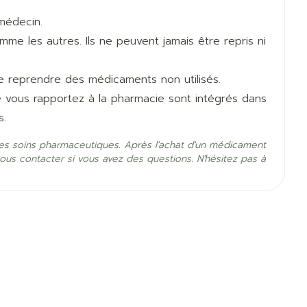
.
iskirène.
médecin.
applique à vous, parlez-en à votre médecin ou à
le sang. Si cette diminution est sévère, vous pouvez
e les autres. Ils ne peuvent jamais être repris ni
 ou des crampes musculaires.
sartan Sandoz.
de potassium dans le sang, en particulier si vous
de reprendre des médicaments non utilisés.
sance cardiaque. Si cela est sévère, vous pouvez
tements cardiaques irréguliers ou une sensation de
e vous rapportez à la pharmacie sont intégrés dans
s.
l, de sucre ou d'acide urique dans le sang.
drochlorothiazide
es soins pharmaceutiques. Après l'achat d'un médicament
ous contacter si vous avez des questions. N'hésitez pas à
5°C - 25°C)