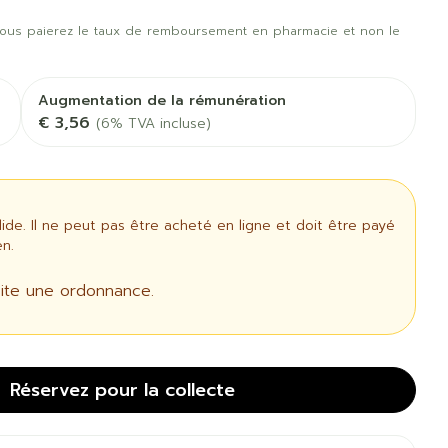
rapie
Phytothérapie
us
Afficher plus
t oiseaux
Soins des plaies
us
Afficher plus
ous paierez le taux de remboursement en pharmacie et non le
oins
Tests de diagnostic
 stress
Puces et tiques
Augmentation de la rémunération
Gorge et bouche
€ 3,56
(6% TVA incluse)
Alcootest
Comprimés à sucer
Oreilles
thérapie -
Tensiomètre
uttes
Spray - solution
Bouche, gueule ou
aire
Bouchons d'oreilles
Test de cholestérol
bec
e. Il ne peut pas être acheté en ligne et doit être payé
ansements
Nettoyage des oreilles
Cardiofréquencemètre
n.
 médicaux
l
Gouttes auriculaires
Afficher plus
ite une ordonnance.
us
Matériel paramédical
Réservez
pour la collecte
 coagulant
Hémorroïdes
ie
Respiration et oxygène