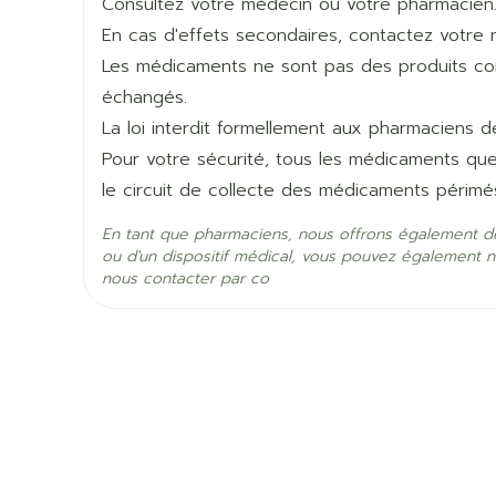
Consultez votre médecin ou votre pharmacien
Longueur
140 mm
baisser la tension artérielle, qui contient de l'al
En cas d'effets secondaires, contactez votre 
Si vous n'êtes pas sûr que l'un de ces cas s'
Une diminution de la quantité de sodium dans 
Les médicaments ne sont pas des produits comm
présenter une faiblesse, un manque d'énergie
Profondeur
68 mm
votre pharmacien avant de prendre Co-Cande
échangés.
Une augmentation ou diminution de la quantité 
La loi interdit formellement aux pharmaciens 
avez déjà des problèmes rénaux ou une insuffi
Quantité Du
présenter une fatigue, une faiblesse, des bat
98
Pour votre sécurité, tous les médicaments qu
Paquet
fourmillements ou des picotements.
le circuit de collecte des médicaments périmé
Une augmentation de la quantité de cholestéro
Ingrédients Actifs
candésartan cilexétil, hy
En tant que pharmaciens, nous offrons également d
ou d'un dispositif médical, vous pouvez également n
nous contacter par co
Préservation
Température ambiante (1